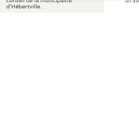
conseil de la municipalité
un ave
d’Hébertville.
Fran
Mich
Marc
Municipalité
d'Hébertville-Station