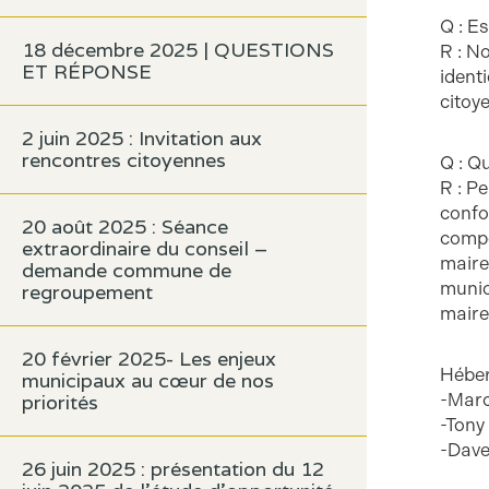
Q : E
18 décembre 2025 | QUESTIONS
R : N
ET RÉPONSE
ident
citoy
2 juin 2025 : Invitation aux
rencontres citoyennes
Q : Qu
R : P
confo
20 août 2025 : Séance
compo
extraordinaire du conseil –
maire
demande commune de
munic
regroupement
maire
20 février 2025- Les enjeux
Hébert
municipaux au cœur de nos
-Marc
priorités
-Tony
-Dave
26 juin 2025 : présentation du 12