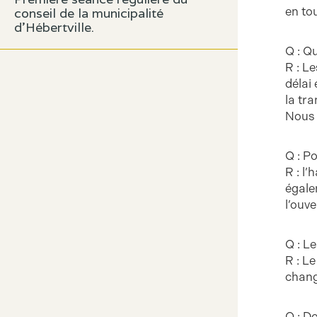
en tou
conseil de la municipalité
d’Hébertville.
Q : Q
R : L
délai
la tr
Nous 
Q : Po
R : l
égale
l’ouv
Q : L
R : L
chang
Q : D