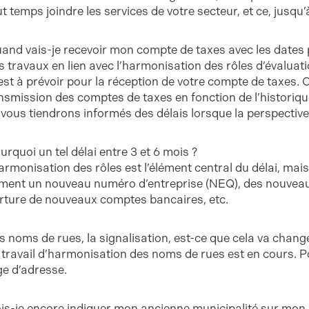
t temps joindre les services de votre secteur, et ce, jusqu’
uand vais-je recevoir mon compte de taxes avec les dates 
es travaux en lien avec l’harmonisation des rôles d’évalu
 est à prévoir pour la réception de votre compte de taxes. 
ansmission des comptes de taxes en fonction de l’historiq
vous tiendrons informés des délais lorsque la perspective
urquoi un tel délai entre 3 et 6 mois ?
’harmonisation des rôles est l’élément central du délai, mai
ment un nouveau numéro d’entreprise (NEQ), des nouveau
erture de nouveaux comptes bancaires, etc.
es noms de rues, la signalisation, est-ce que cela va chang
e travail d’harmonisation des noms de rues est en cours. 
e d’adresse.
ois-je encore indiquer mon ancienne municipalité sur mo