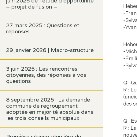
juin 2025 de l’étude d’opportunité
– projet de fusion –
Héber
-Fran
-Sylv
27 mars 2025 : Questions et
-Yvan
réponses
Héber
29 janvier 2026 | Macro-structure
-Mich
-Émil
-Sylva
3 juin 2025 : Les rencontres
citoyennes, des réponses à vos
questions
Q : Q
R : L
(ancie
8 septembre 2025 : La demande
des s
commune de regroupement
adoptée en majorité absolue dans
les trois conseils municipaux
Q : E
R : L
nouve
Première séance régulière du