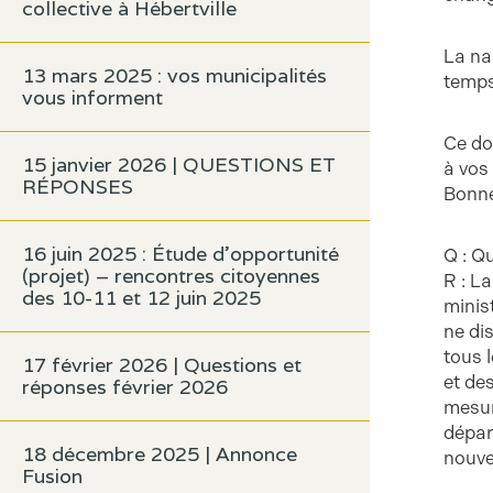
collective à Hébertville
La na
13 mars 2025 : vos municipalités
temps
vous informent
Ce do
15 janvier 2026 | QUESTIONS ET
à vos
RÉPONSES
Bonne
16 juin 2025 : Étude d’opportunité
Q : Q
(projet) – rencontres citoyennes
R : La
des 10-11 et 12 juin 2025
minis
ne di
tous 
17 février 2026 | Questions et
et de
réponses février 2026
mesur
dépar
18 décembre 2025 | Annonce
nouve
Fusion