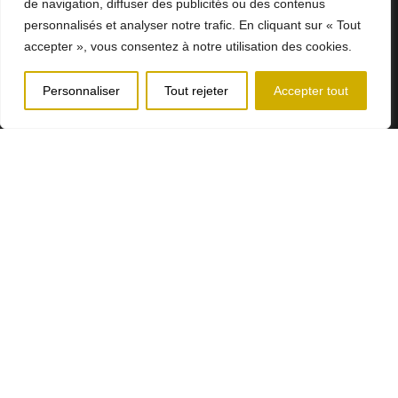
Hôtel de ville
de navigation, diffuser des publicités ou des contenus
personnalisés et analyser notre trafic. En cliquant sur « Tout
5, rue Notre-Dame
accepter », vous consentez à notre utilisation des cookies.
Hébertville-Station
G0W 1T0
Personnaliser
Tout rejeter
Accepter tout
T. 418 343-3961
Nous joindre
Heures d'ouverture
Lundi au Jeudi: 8h00 à 12h00 et 13h00 à 16h00
Vendredi: 8h00 à 12h00
Municipalité d’Hébertville-Stattion - Tous droits réservés © 2024
Conception Web:
Sima Web
Services
d'alertes citoyennes