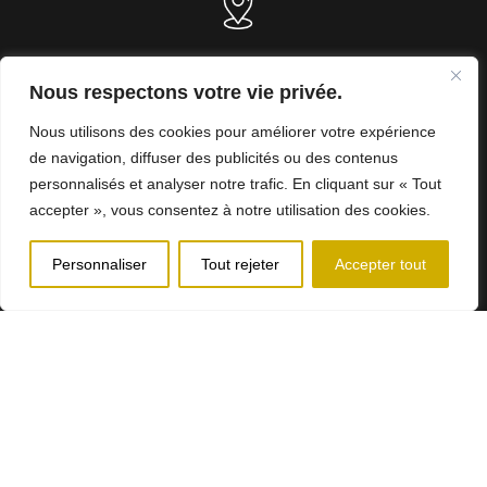
Hôtel de ville
Nous respectons votre vie privée.
5, rue Notre-Dame
Hébertville-Station
Nous utilisons des cookies pour améliorer votre expérience
G0W 1T0
de navigation, diffuser des publicités ou des contenus
T. 418 343-3961
personnalisés et analyser notre trafic. En cliquant sur « Tout
accepter », vous consentez à notre utilisation des cookies.
Nous joindre
Personnaliser
Tout rejeter
Accepter tout
Heures d'ouverture
Lundi au Jeudi: 8h00 à 12h00 et 13h00 à 16h00
Vendredi: 8h00 à 12h00
Municipalité d’Hébertville-Stattion - Tous droits réservés © 2024
Conception Web:
Sima Web
Services
d'alertes citoyennes