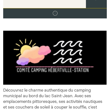
Découvrez le charme authentique du camping
municipal au bord du lac Saint-Jean. Avec ses
emplacements pittoresques, ses activités nautiques
et ses couchers de soleil à couper le souffle, c’est