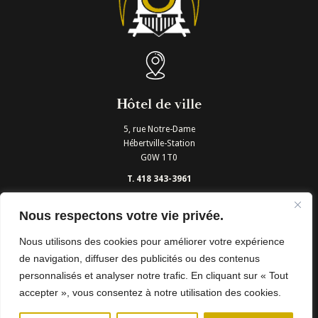
Hôtel de ville
5, rue Notre-Dame
Hébertville-Station
G0W 1T0
T. 418 343-3961
Nous joindre
Nous respectons votre vie privée.
Nous utilisons des cookies pour améliorer votre expérience
Heures d'ouverture
de navigation, diffuser des publicités ou des contenus
Lundi au Jeudi: 8h00 à 12h00 et 13h00 à 16h00
personnalisés et analyser notre trafic. En cliquant sur « Tout
Vendredi: 8h00 à 12h00
accepter », vous consentez à notre utilisation des cookies.
Municipalité d’Hébertville-Stattion - Tous droits réservés © 2024
Conception Web:
Sima Web