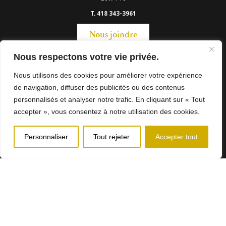
T. 418 343-3961
Nous joindre
Nous respectons votre vie privée.
Heures d'ouverture
Lundi au Jeudi: 8h00 à 12h00 et 13h00 à 16h00
Nous utilisons des cookies pour améliorer votre expérience
Vendredi: 8h00 à 12h00
de navigation, diffuser des publicités ou des contenus
Municipalité d’Hébertville-Stattion - Tous droits réservés © 2024
personnalisés et analyser notre trafic. En cliquant sur « Tout
Conception Web:
Sima Web
accepter », vous consentez à notre utilisation des cookies.
Services
Personnaliser
Tout rejeter
Accepter tout
d'alertes citoyennes
Réseaux sociaux