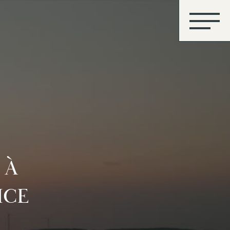
 À
ICE