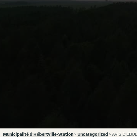
Municipalité d'Hébertville-Station
>
Uncategorized
>
AVIS D’ÉBU